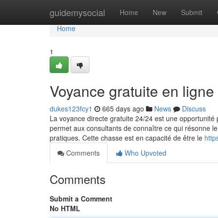
Home
guidemysocial
Home
New
Submit
Home
1
Voyance gratuite en ligne
dukes123fcy1
665 days ago
News
Discuss
La voyance directe gratuite 24/24 est une opportunité p
permet aux consultants de connaître ce qui résonne le p
pratiques. Cette chasse est en capacité de être le
http
Comments
Who Upvoted
Comments
Submit a Comment
No HTML