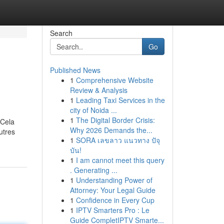
Search
Go
Published News
1
Comprehensive Website
Review & Analysis
1
Leading Taxi Services in the
city of Noida ...
1
The Digital Border Crisis:
 Cela
Why 2026 Demands the...
utres
1
SORA เลขลาว แนวทาง ปัจุ
บัน!
1
I am cannot meet this query
. Generating ...
1
Understanding Power of
Attorney: Your Legal Guide
1
Confidence in Every Cup
1
IPTV Smarters Pro : Le
Guide CompletIPTV Smarte...