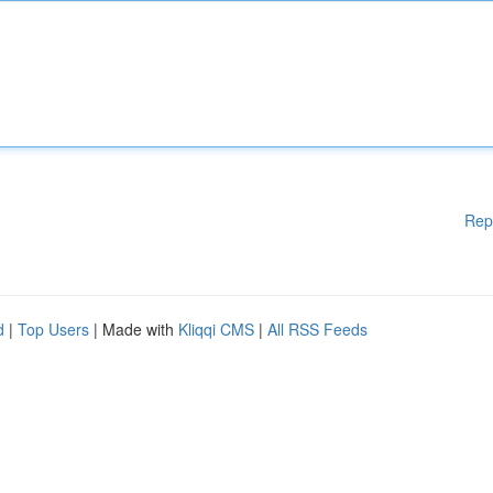
Rep
d
|
Top Users
| Made with
Kliqqi CMS
|
All RSS Feeds