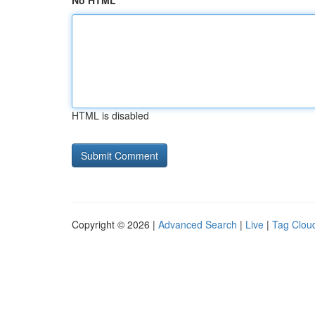
No HTML
HTML is disabled
Copyright © 2026 |
Advanced Search
|
Live
|
Tag Clou