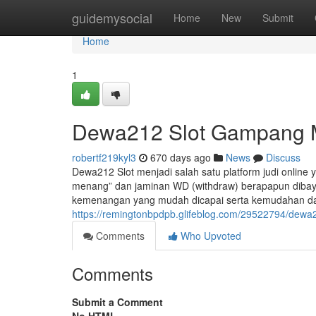
Home
guidemysocial
Home
New
Submit
Home
1
Dewa212 Slot Gampang 
robertf219kyl3
670 days ago
News
Discuss
Dewa212 Slot menjadi salah satu platform judi online
menang” dan jaminan WD (withdraw) berapapun dibayar.
kemenangan yang mudah dicapai serta kemudahan da
https://remingtonbpdpb.glifeblog.com/29522794/dew
Comments
Who Upvoted
Comments
Submit a Comment