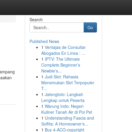
Search
Go
Published News
1
Ventajas de Consultar
Abogados En Línea : ...
1
IPTV: The Ultimate
Complete Beginner’s
Newbie’s...
“gampang
1
Judi Slot: Rahasia
rasakan
Menemukan Slot Terpopuler
T...
1
Jatengtoto: Langkah
Lengkap untuk Peserta
1
Warung Indo: Negeri
Kuliner Tanah Air di Poi Pet
1
Understanding Fascia and
Soffits: A Homeowner's...
1
Buy 4-ACO-copyright