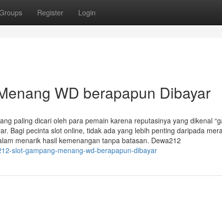
Groups
Register
Login
Menang WD berapapun Dibayar
 yang paling dicari oleh para pemain karena reputasinya yang dikenal 
 Bagi pecinta slot online, tidak ada yang lebih penting daripada me
lam menarik hasil kemenangan tanpa batasan. Dewa212
a212-slot-gampang-menang-wd-berapapun-dibayar