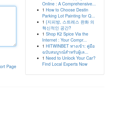
Online : A Comprehensive...
1
How to Choose Destin
Parking Lot Painting for Q...
1
{지피방, 스트레스 완화 의
혁신적인 공간?
1
Shop K2 Spice Via the
Internet : Your Compr...
1
HITWINBET ทางเข้า: คู่มือ
ฉบับสมบูรณ์สำหรับผู้เล...
1
Need to Unlock Your Car?
Find Local Experts Now
ort Page