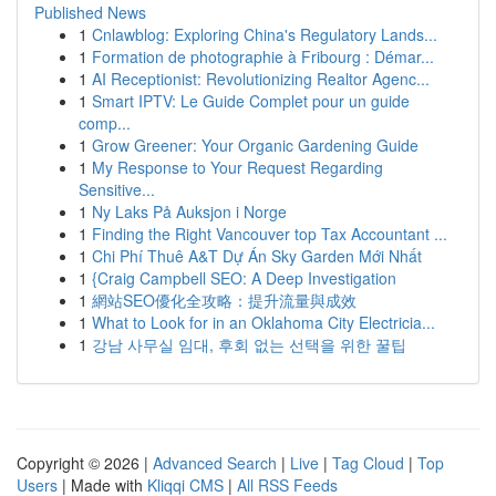
Published News
1
Cnlawblog: Exploring China's Regulatory Lands...
1
Formation de photographie à Fribourg : Démar...
1
AI Receptionist: Revolutionizing Realtor Agenc...
1
Smart IPTV: Le Guide Complet pour un guide
comp...
1
Grow Greener: Your Organic Gardening Guide
1
My Response to Your Request Regarding
Sensitive...
1
Ny Laks På Auksjon i Norge
1
Finding the Right Vancouver top Tax Accountant ...
1
Chi Phí Thuê A&T Dự Án Sky Garden Mới Nhất
1
{Craig Campbell SEO: A Deep Investigation
1
網站SEO優化全攻略：提升流量與成效
1
What to Look for in an Oklahoma City Electricia...
1
강남 사무실 임대, 후회 없는 선택을 위한 꿀팁
Copyright © 2026 |
Advanced Search
|
Live
|
Tag Cloud
|
Top
Users
| Made with
Kliqqi CMS
|
All RSS Feeds