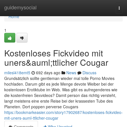
Home
guidemysocial
Togg
navi
Home
1
Kostenloses Fickvideo mit
uners&auml;ttlicher Cougar
milesl418emt5
692 days ago
News
Discuss
Grundsätzlich sollte gentleman wieder mal tolle Porno Movies
hochladen. Darum gibt es jede Menge devote Weiber bei der
kostenlosen Erotiktube im Web. Was gibt es aufregenderes wie
die kostenfreien Sexvideos? Damit person das richtig versteht,
langt meistens eine erste Reise bei der krassesten Tube des
Planeten. Dort poppen perverse Cougars
https://bookmarkeasier.com/story17902687/kostenloses-fickvideo-
mit-uners-auml-ttlicher-cougar
Comments
Who Upvoted