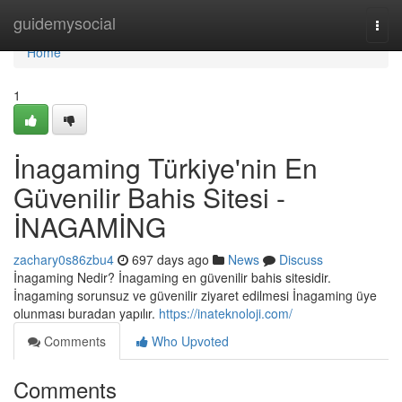
Home
guidemysocial
Togg
navi
Home
1
İnagaming Türkiye'nin En
Güvenilir Bahis Sitesi -
İNAGAMİNG
zachary0s86zbu4
697 days ago
News
Discuss
İnagaming Nedir? İnagaming en güvenilir bahis sitesidir.
İnagaming sorunsuz ve güvenilir ziyaret edilmesi İnagaming üye
olunması buradan yapılır.
https://inateknoloji.com/
Comments
Who Upvoted
Comments