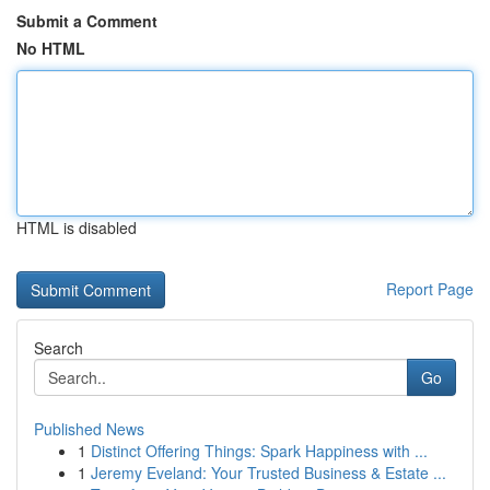
Submit a Comment
No HTML
HTML is disabled
Report Page
Search
Go
Published News
1
Distinct Offering Things: Spark Happiness with ...
1
Jeremy Eveland: Your Trusted Business & Estate ...