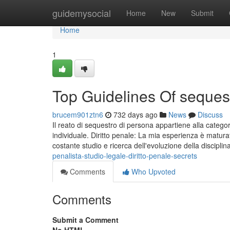
Home
guidemysocial
Home
New
Submit
Home
1
Top Guidelines Of sequest
brucem901ztn6
732 days ago
News
Discuss
Il reato di sequestro di persona appartiene alla categori
individuale. Diritto penale: La mia esperienza è maturat
costante studio e ricerca dell'evoluzione della disciplin
penalista-studio-legale-diritto-penale-secrets
Comments
Who Upvoted
Comments
Submit a Comment