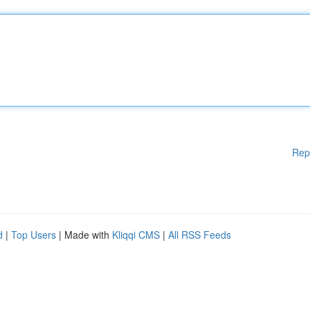
Rep
d
|
Top Users
| Made with
Kliqqi CMS
|
All RSS Feeds