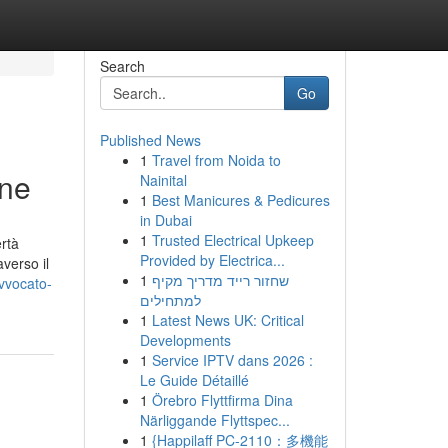
Search
Go
Published News
1
Travel from Noida to
one
Nainital
1
Best Manicures & Pedicures
in Dubai
1
Trusted Electrical Upkeep
ertà
Provided by Electrica...
averso il
1
שחזור רייד מדריך מקיף
vvocato-
למתחילים
1
Latest News UK: Critical
Developments
1
Service IPTV dans 2026 :
Le Guide Détaillé
1
Örebro Flyttfirma Dina
Närliggande Flyttspec...
1
{Happilaff PC-2110：多機能