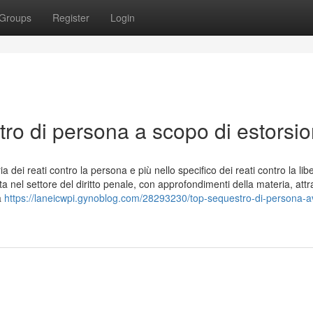
Groups
Register
Login
ro di persona a scopo di estorsi
a dei reati contro la persona e più nello specifico dei reati contro la lib
a nel settore del diritto penale, con approfondimenti della materia, attr
a
https://laneicwpi.gynoblog.com/28293230/top-sequestro-di-persona-a