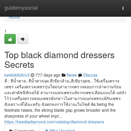
Home
guidemysocial
Togg
navi
Home
1
Top black diamond dressers
Secrets
kateb692krx3
777 days ago
News
Discuss
สี : สีน้ำตาล, สีน้ำตาลจุด,สีเขียวล้วน,สีเขียวจุดข.. ใช้เครื่องตรวจ
เพชร เครื่องตรวจเพชรรุ่นใหม่ๆสามารถตรวจสอบการนำความร้อน
และค่าดัชนีหักเหได้ สามารถแยกเพชรแท้จากเพชรเลียนแบบได้ แต่จำ
ไว้ว่าเครื่องตรวจสอบเพชรดังกล่าวไม่สามารถแยกเพชรแท้กับเพชร
สังเคราะห์ได้นะครับ ข้อตกลงการใช้งานเว็บไซต์ As being the
feedrate raises, the slicing blade gap grows broader and the
sharpness of your wheel impr...
https://beediadiamond.com/catalog/diamond-dressers
Comments
Who Upvoted