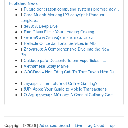
Published News
1
Future generation computing systems promise adv...
1
Cara Mudah Menang123 copyright: Panduan
Lengkap...
1
de88: A Deep Dive
1
Elite Glass Film : Your Leading Coating ...
1
ระบบบริหารจัดการผู้ร่วมงานมงคลสมรส
1
Reliable Office Janitorial Services in MD
1
Znova168: A Comprehensive Dive into the New
Pla...
1
Cuidado para Desconforto em Esportistas : ...
1
Vietnamese Scaly Marvel
1
GOOD88 – Nền Tảng Giải Trí Trực Tuyến Hiện Đại
...
1
Jayaspin: The Future of Online Gaming?
1
{UPI Apps: Your Guide to Mobile Transactions
1
Ο Δημητράκης Μύτικα: A Coastal Culinary Gem
Copyright © 2026 |
Advanced Search
|
Live
|
Tag Cloud
|
Top